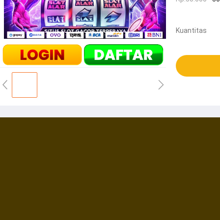
Kuantitas