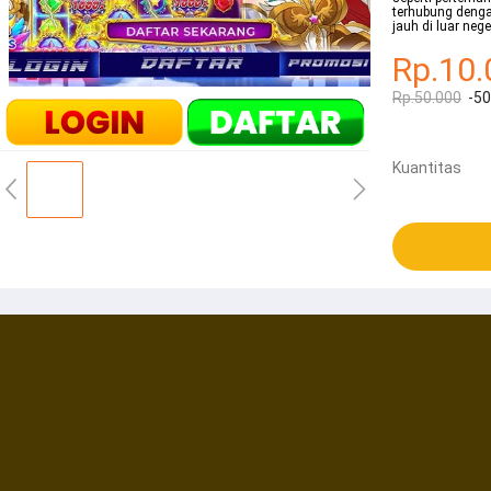
terhubung denga
jauh di luar nege
Rp.10.
Rp.50.000
-5
Kuantitas