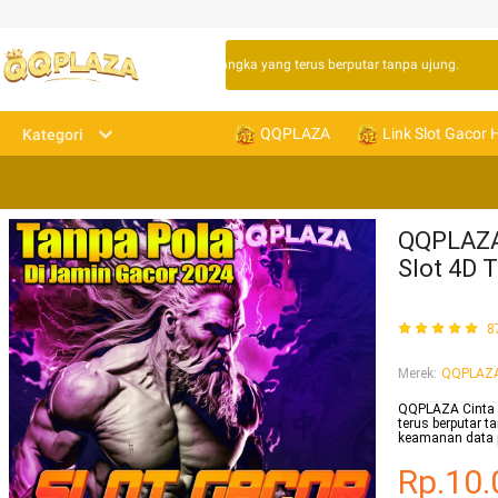
uas samudera tapi bagaikan angka yang terus berputar tanpa ujung.
QQPLAZA
Link Slot Gacor H
Kategori
QQPLAZA:
Slot 4D 
8
Merek
:
QQPLAZ
QQPLAZA Cinta 
terus berputar t
keamanan data
Rp.10.