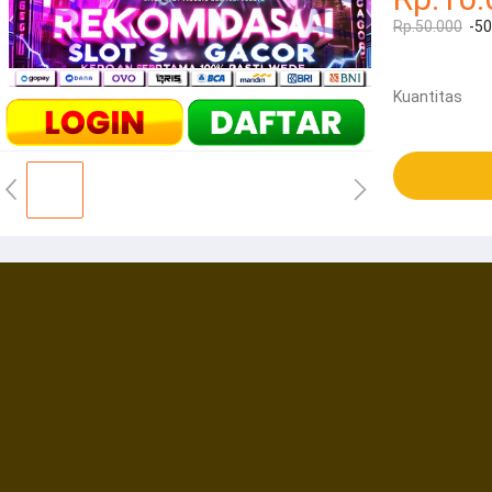
Rp.50.000
-5
Kuantitas