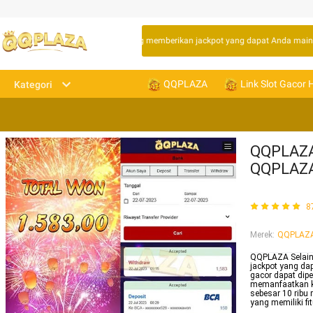
n penyedia slot gacor yang sering memberikan jackpot yang dapat Anda mainkan 
QQPLAZA
Link Slot Gacor H
Kategori
QQPLAZA: 
QQPLAZA
8
Merek
:
QQPLAZ
QQPLAZA Selain 
jackpot yang da
gacor dapat dip
memanfaatkan k
sebesar 10 ribu 
yang memiliki fi