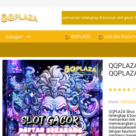
tus slot resmi terpercaya dengan permainan terlengkap & bocoran slot gacor har
QQPLAZA
Link Slot Gacor H
Kategori
QQPLAZA: 
QQPLAZA 
8
Merek
:
QQPLAZ
QQPLAZA Situs S
terlengkap & bo
memainkan link 
memenangkan jack
indonesiaKesemp
dengan keuntung
gampang maxwin 