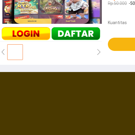
Rp.50.000
-5
Kuantitas