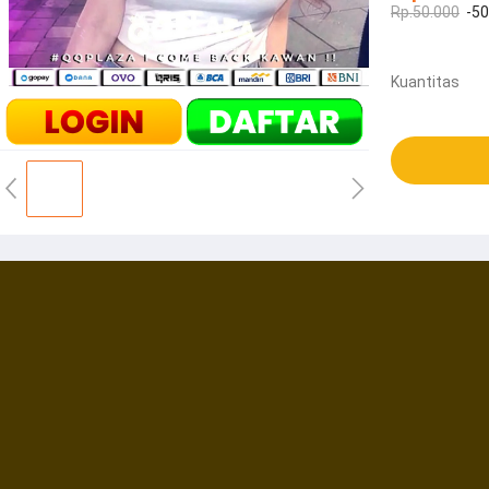
Rp.50.000
-5
Kuantitas