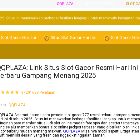
QQPLAZA
SLOT GACOR 777
SLOT G
tus ini menawarkan berbagai fasilitas lengkap untuk memenuhi keinginan para mem
 Slot Gacor Hari Ini
Situs Slot Gacor Hari Ini
Slot Gacor Hari
QPLAZA: Link Situs Slot Gacor Resmi Hari Ini
erbaru Gampang Menang 2025
87201699 Penilaian
erek
:
QQPLAZA
QPLAZA Selamat datang para pemain slot gacor 777 resmi terbaru gampang men
ri ini di tahun 2025. Situs ini menawarkan berbagai fasilitas lengkap untuk meme
inginan para member situs judi slot online mudah free spin dan scatter terpercaya
ng selalu memberikan bonus slot online jackpot terbesar yang diberikan oleh link s
acor terbaru mudah menang maxwin.
QQPLAZA
Misalnya mobil seperti Ertiga atau
ift memiliki desain yang fresh dan nggak ketinggalan zaman