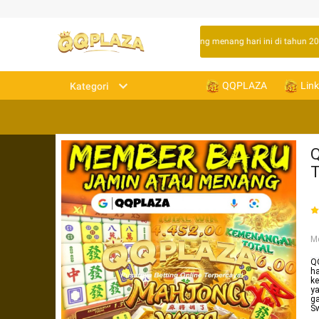
a pemain slot gacor 777 resmi terbaru gampang menang hari ini di tahun 2025. Si
QQPLAZA
Link
Kategori
Q
T
M
Q
ha
ke
ya
g
Sw