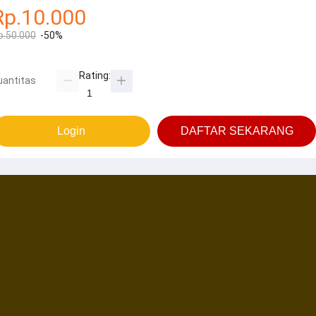
Rp.10.000
p.50.000
-50%
Rating:
uantitas
Login
DAFTAR SEKARANG