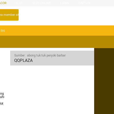
ACOR
SLOT
SLOT ONLINE
LOGIN
DAFTAR
ber situs judi slot online mudah free spin dan scatter terpercaya yang selalu m
 Ini
Sumber : abong tuk tuk penjoki barbar
QQPLAZA
ang
nuhi
lot