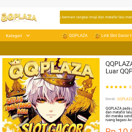
 Indonesia anak anak dipandu bermain rangkai imaji dan metafor lalu mengarang 
QQPLAZA
Link Slot Gacor H
Kategori
QQPLAZA: 
Luar QQP
8
Merek
:
QQPLAZ
QQPLAZA pada pe
dan metafor lal
diri mereka send
ruang bagasi Av
Rp.10.