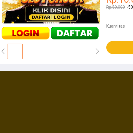
Rp.50.000
-5
Kuantitas