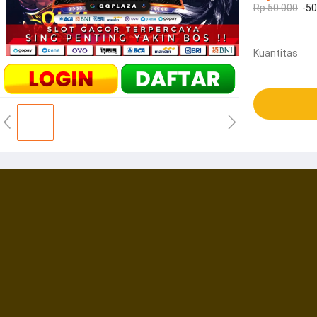
Rp.50.000
-5
Kuantitas