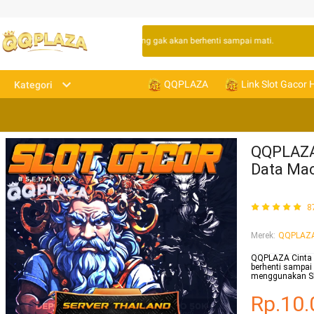
agaikan metabolisme tubuh yang gak akan berhenti sampai mati.
QQPLAZA
Link Slot Gacor H
Kategori
QQPLAZA:
Data Mac
8
Merek
:
QQPLAZ
QQPLAZA Cinta S
berhenti sampai
menggunakan Slo
Rp.10.