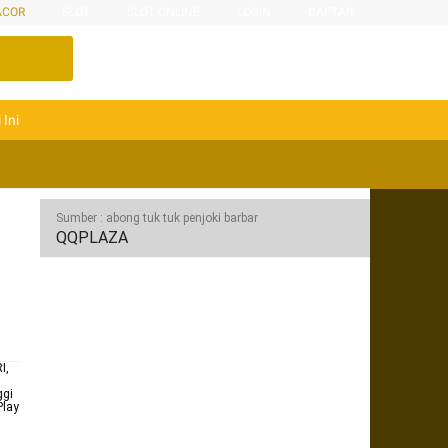
ACOR
SLOT
SLOT ONLINE
LOGIN
DAFTAR
 Ini
Sumber : abong tuk tuk penjoki barbar
QQPLAZA
I,
ggi
Play