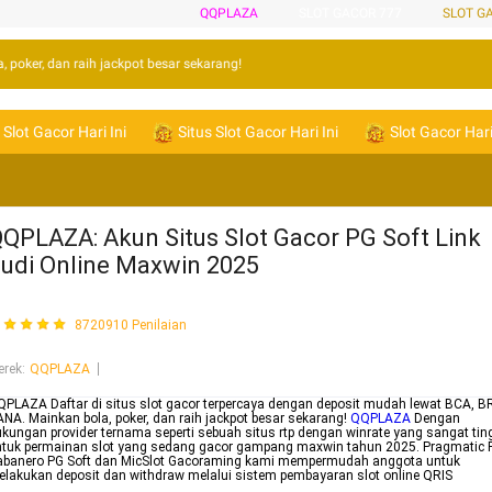
QQPLAZA
SLOT GACOR 777
SLOT G
ker, dan raih jackpot besar sekarang!
 Slot Gacor Hari Ini
Situs Slot Gacor Hari Ini
Slot Gacor Hari
QPLAZA: Akun Situs Slot Gacor PG Soft Link
udi Online Maxwin 2025
8720910 Penilaian
erek
:
QQPLAZA
PLAZA Daftar di situs slot gacor terpercaya dengan deposit mudah lewat BCA, BR
NA. Mainkan bola, poker, dan raih jackpot besar sekarang!
QQPLAZA
Dengan
kungan provider ternama seperti sebuah situs rtp dengan winrate yang sangat tin
tuk permainan slot yang sedang gacor gampang maxwin tahun 2025. Pragmatic 
abanero PG Soft dan MicSlot Gacoraming kami mempermudah anggota untuk
lakukan deposit dan withdraw melalui sistem pembayaran slot online QRIS