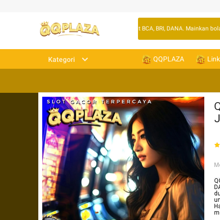
lot gacor terpercaya dengan deposit mudah lewat BCA, BRI, DANA. Mainkan bola, po
QQPLAZA
Link
Kategori
Q
J
M
QQ
DA
du
un
H
me