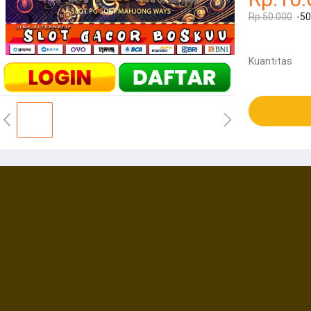
Rp.50.000
-5
Kuantitas