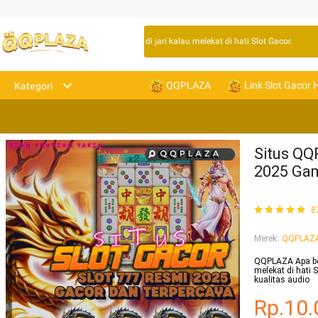
LAZA? Kalau cincin melekat di jari kalau melekat di hati Slot Gacor.
QQPLAZA
Link Slot Gacor H
Kategori
Situs QQ
2025 Ga
8
Merek
:
QQPLAZ
QQPLAZA Apa bed
melekat di hati 
kualitas audio
Rp.10.