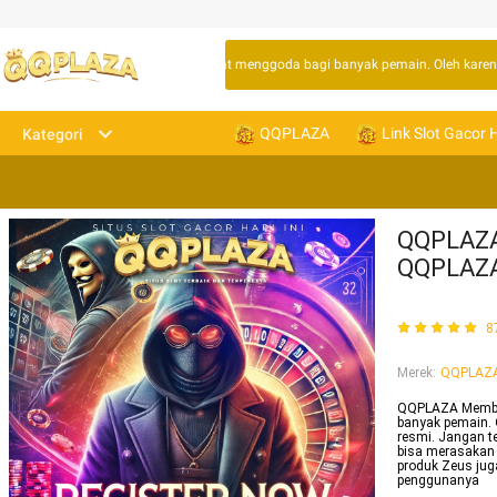
gacor hari ini memang sangat menggoda bagi banyak pemain. Oleh karena itu penti
QQPLAZA
Link Slot Gacor H
Kategori
QQPLAZA:
QQPLAZA
8
Merek
:
QQPLAZ
QQPLAZA Membah
banyak pemain. O
resmi. Jangan te
bisa merasakan 
produk Zeus jug
penggunanya