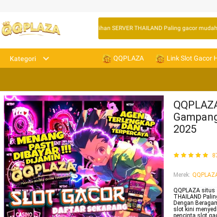
ot Gacor 777 dengan beberapa pilihan SERVER THAILAND Paling gacor mudah menang 
QQPLAZA
Link Slot Gacor H
Kategori
QQPLAZA 
Gampang 
2025
8
Merek
:
QQPLAZ
QQPLAZA situs s
THAILAND Paling
Dengan Beragam 
slot kini menyed
pencinta slot 