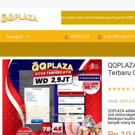
i ini yang menghadirkan permainan mesin slot online terpercaya & game QQPLAZA 
QQPLAZA
Link Slot Gacor H
Kategori
QQPLAZA:
Terbaru
8
Merek
:
QQPLAZ
QQPLAZA adalah 
slot online ter
Meskipun kualit
banyak orang dar
Rp.10.