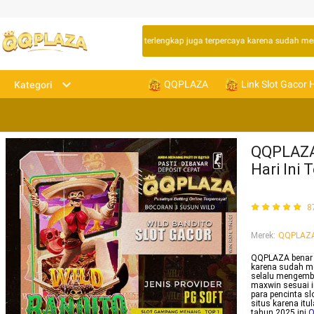
 penyedia layanan slot gacor terlengkap juga terpercaya karena sudah memiliki
QQPLAZA
Link Slot Gacor H
Kategori
QQPLAZA:
Hari Ini 
8
Merek
:
QQPLAZ
QQPLAZA benar a
karena sudah mem
selalu mengemba
maxwin sesuai 
para pencinta s
situs karena it
tahun 2025 ini
Q