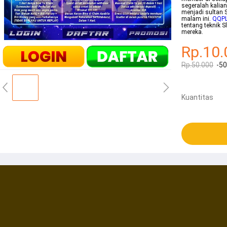
segeralah kalia
menjadi sultan S
malam ini.
QQP
tentang teknik 
mereka.
Rp.10.
Rp.50.000
-5
Kuantitas