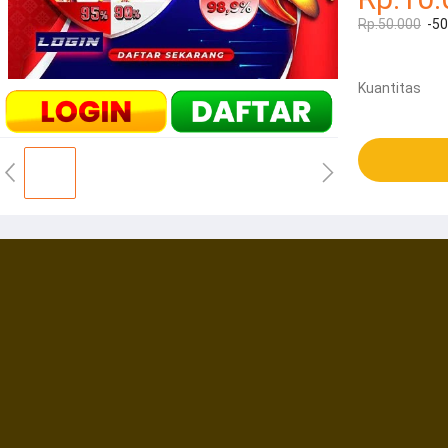
Rp.50.000
-5
Kuantitas