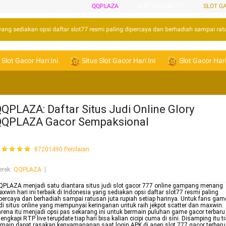
QQPLAZA
SLOT GACOR 777
SLOT G
g sediakan opsi daftar slot77 resmi paling dipercaya dan berhadiah sampai ratus
 Slot Gacor Hari Ini
Situs Slot Gacor Hari Ini
Slot Gacor Hari
QPLAZA: Daftar Situs Judi Online Glory
QPLAZA Gacor Sempaksional
87201490 Penilaian
erek
:
QQPLAZA
PLAZA menjadi satu diantara situs judi slot gacor 777 online gampang menang
xwin hari ini terbaik di Indonesia yang sediakan opsi daftar slot77 resmi paling
percaya dan berhadiah sampai ratusan juta rupiah setiap harinya. Untuk fans gam
di situs online yang mempunyai keringanan untuk raih jekpot scatter dan maxwin.
rena itu menjadi opsi pas sekarang ini untuk bermain puluhan game gacor terbaru
lengkapi RTP live terupdate tiap hari bisa kalian cicipi cuma di sini. Disamping itu t
main dapat rasakan kenyamananan saat login APK di agen slot 777 gacor terbaru