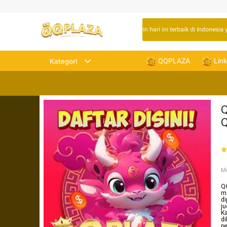
di slot gacor 777 online gampang menang maxwin hari ini terbaik di Indonesia yan
QQPLAZA
Link
Kategori
Q
Q
M
QQ
ma
di
ju
Ka
di
pe