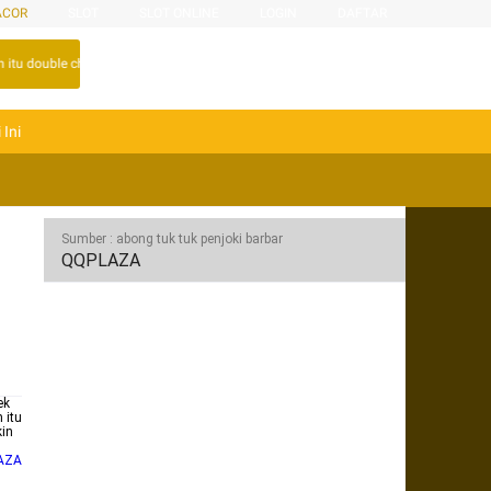
ACOR
SLOT
SLOT ONLINE
LOGIN
DAFTAR
 double check lagi besaran RTP mesin slot gacor yang menarik perhatian AndaSem
 Ini
Sumber : abong tuk tuk penjoki barbar
QQPLAZA
ek
 itu
kin
AZA