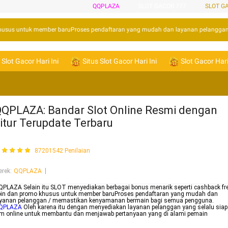
QQPLAZA
SLOT GACOR 777
SLOT G
husus untuk member baruProses pendaftaran yang mudah dan layanan pelanggan
 Slot Gacor Hari Ini
Situs Slot Gacor Hari Ini
Slot Gacor Hari
QPLAZA: Bandar Slot Online Resmi dengan
itur Terupdate Terbaru
87201542 Penilaian
erek
:
QQPLAZA
PLAZA Selain itu SLOT menyediakan berbagai bonus menarik seperti cashback fr
pin dan promo khusus untuk member baruProses pendaftaran yang mudah dan
ayanan pelanggan / memastikan kenyamanan bermain bagi semua pengguna.
QPLAZA
Oleh karena itu dengan menyediakan layanan pelanggan yang selalu siap
m online untuk membantu dan menjawab pertanyaan yang di alami pemain