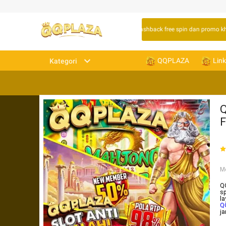
T menyediakan berbagai bonus menarik seperti cashback free spin dan promo k
QQPLAZA
Link
Kategori
Q
F
M
QQ
s
l
Q
ja