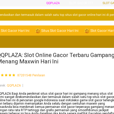
QQPLAZA
SLOT GACOR 777
SLOT G
sikan dan termasuk dalam salah satu top situs slot gacor online hari ini di pe
 Slot Gacor Hari Ini
Situs Slot Gacor Hari Ini
Slot Gacor Hari
QPLAZA: Slot Online Gacor Terbaru Gampan
enang Maxwin Hari Ini
87201548 Penilaian
erek
:
QQPLAZA
PLAZA Bagi Anda penikmat situs slot gacor hari ini gampang menang situs slot
mi sangat direkomendasikan dan termasuk dalam salah satu top situs slot gaco
line hari ini di pencarian google Indonesia saat iniKoleksi game slot gacor terleng
an terbaru dijamin memanjakan Anda selalu dengan sentuhan maxwin yang
esarAnda bisa menikmati semua permainan slot gacor terpercaya gampang mena
ngan rata rata RTP tertinggi dan grafis permainan yang smoothBonus jackpot
xwin terbesar ini bisa Anda dapatkan jika Anda segera melSlot Gacorkan pendaft