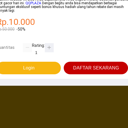
ot gacor hari ini.
QQPLAZA
Dengan begitu anda bisa mendapatkan berbagai
untungan eksklusif seperti bonus khusus hadiah ulang tahun rebate dan masih
nyak lagi.
Rp.10.000
p.50.000
-50%
Rating:
uantitas
Login
DAFTAR SEKARANG