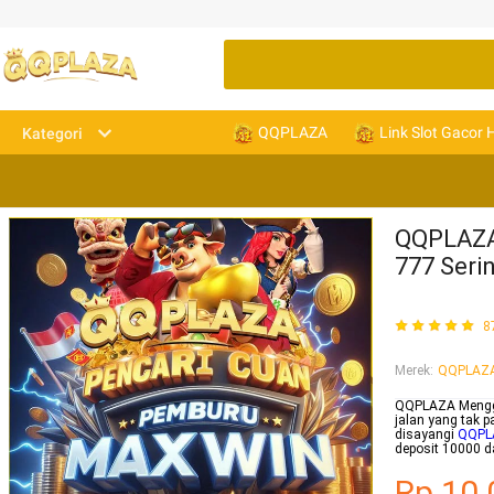
QQPLAZA
Link Slot Gacor H
Kategori
QQPLAZA:
777 Seri
8
Merek
:
QQPLAZ
QQPLAZA Mengga
jalan yang tak p
disayangi
QQPL
deposit 10000 d
Rp.10.