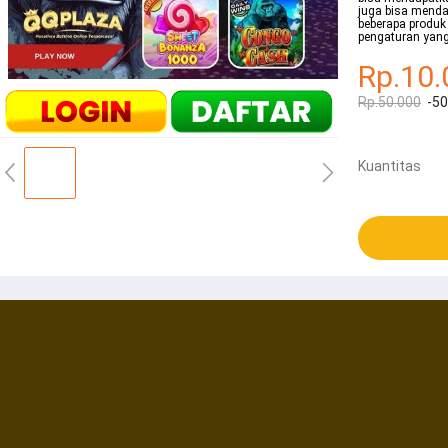
juga bisa mend
beberapa produk 
pengaturan yan
Rp.10.
Rp.50.000
-5
Kuantitas