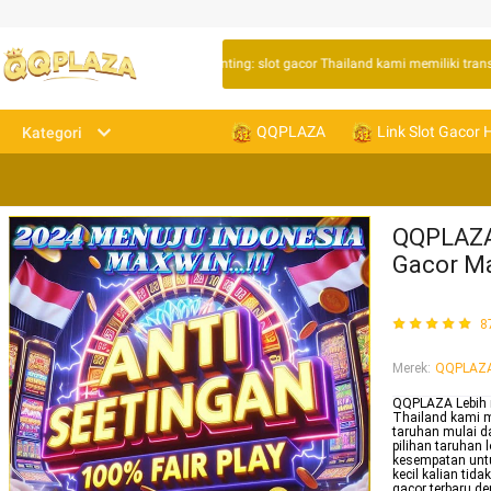
in membocorkan informasi penting: slot gacor Thailand kami memiliki transaksi y
QQPLAZA
Link Slot Gacor H
Kategori
QQPLAZA 
Gacor Ma
8
Merek
:
QQPLAZ
QQPLAZA Lebih m
Thailand kami m
taruhan mulai da
pilihan taruhan 
kesempatan untu
kecil kalian ti
gacor terbaru d