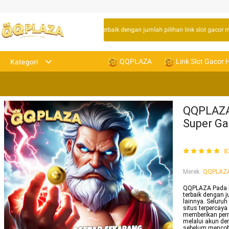
kan link situs gacor parah terbaik dengan jumlah pilihan link slot gacor maxwin
QQPLAZA
Link Slot Gacor H
Kategori
QQPLAZA:
Super Ga
8
Merek
:
QQPLAZ
QQPLAZA Pada ke
terbaik dengan j
lainnya. Seluru
situs terpercay
memberikan perm
melalui akun de
sebelum mencoba 